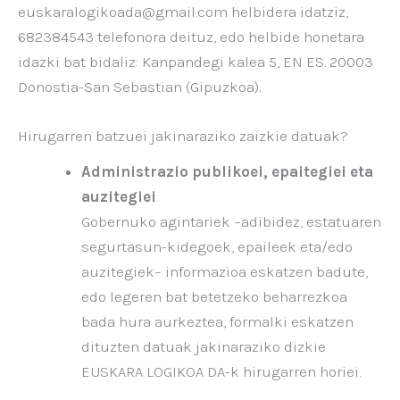
euskaralogikoada@gmail.com helbidera idatziz,
682384543 telefonora deituz, edo helbide honetara
idazki bat bidaliz: Kanpandegi kalea 5, EN ES. 20003
Donostia-San Sebastian (Gipuzkoa).
Hirugarren batzuei jakinaraziko zaizkie datuak?
Administrazio publikoei, epaitegiei eta
auzitegiei
Gobernuko agintariek –adibidez, estatuaren
segurtasun-kidegoek, epaileek eta/edo
auzitegiek– informazioa eskatzen badute,
edo legeren bat betetzeko beharrezkoa
bada hura aurkeztea, formalki eskatzen
dituzten datuak jakinaraziko dizkie
EUSKARA LOGIKOA DA-k hirugarren horiei.