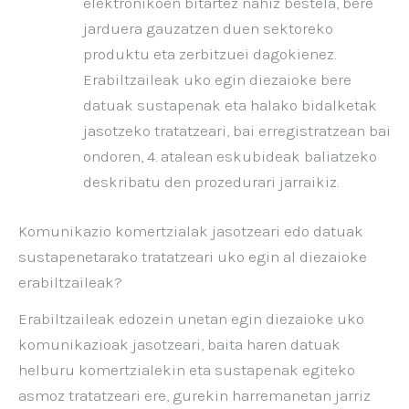
elektronikoen bitartez nahiz bestela, bere
jarduera gauzatzen duen sektoreko
produktu eta zerbitzuei dagokienez.
Erabiltzaileak uko egin diezaioke bere
datuak sustapenak eta halako bidalketak
jasotzeko tratatzeari, bai erregistratzean bai
ondoren, 4. atalean eskubideak baliatzeko
deskribatu den prozedurari jarraikiz.
Komunikazio komertzialak jasotzeari edo datuak
sustapenetarako tratatzeari uko egin al diezaioke
erabiltzaileak?
Erabiltzaileak edozein unetan egin diezaioke uko
komunikazioak jasotzeari, baita haren datuak
helburu komertzialekin eta sustapenak egiteko
asmoz tratatzeari ere, gurekin harremanetan jarriz