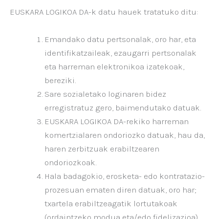
EUSKARA LOGIKOA DA-k datu hauek tratatuko ditu:
Emandako datu pertsonalak, oro har, eta
identifikatzaileak, ezaugarri pertsonalak
eta harreman elektronikoa izatekoak,
bereziki.
Sare sozialetako loginaren bidez
erregistratuz gero, baimendutako datuak.
EUSKARA LOGIKOA DA-rekiko harreman
komertzialaren ondoriozko datuak, hau da,
haren zerbitzuak erabiltzearen
ondoriozkoak.
Hala badagokio, erosketa- edo kontratazio-
prozesuan ematen diren datuak, oro har;
txartela erabiltzeagatik lortutakoak
(ordaintzeko modua eta/edo fidelizazioa),