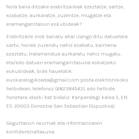
Nola balia ditzake erabiltzaileak ezeztatze, sartze,
ezabatze, aurkaratze, zuzentze, mugatze eta
eramangarritasun eskubideak?
Erabiltzaile orok baliatu ahal izango ditu datuetara
sartu, horiek zuzendu nahiz ezabatu, baimena
ezeztatu, tratamendua aurkaratu nahiz mugatu,
eta/edo datuen eramangarritasuna eskatzeko
eskubideak, bide hauetatik:
euskaralogikoada@gmail.com posta elektronikoko
helbidean, telefonoz (682384543), edo helbide
honetara idazki bat bidaliz: Kanpandegi kalea 5, EN
ES. 20003 Donostia-San Sebastian (Gipuzkoa).
Segurtasun neurriak eta informazioaren
konfidentzialtasuna