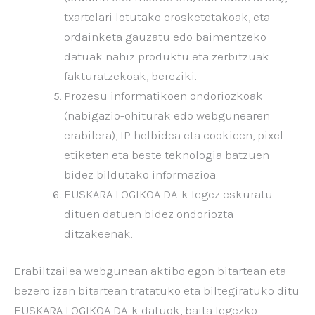
txartelari lotutako erosketetakoak, eta
ordainketa gauzatu edo baimentzeko
datuak nahiz produktu eta zerbitzuak
fakturatzekoak, bereziki.
Prozesu informatikoen ondoriozkoak
(nabigazio-ohiturak edo webgunearen
erabilera), IP helbidea eta cookieen, pixel-
etiketen eta beste teknologia batzuen
bidez bildutako informazioa.
EUSKARA LOGIKOA DA-k legez eskuratu
dituen datuen bidez ondoriozta
ditzakeenak.
Erabiltzailea webgunean aktibo egon bitartean eta
bezero izan bitartean tratatuko eta biltegiratuko ditu
EUSKARA LOGIKOA DA-k datuok, baita legezko