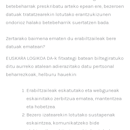
betebeharrak preskribatu arteko epean ere, bezeroen
datuak tratatzearekin lotutako erantzukizunen
ondorioz halako betebeharrik suertatzen bada.
Zertarako baimena ematen du erabiltzaileak bere
datuak ematean?
EUSKARA LOGIKOA DA-k fitxategi batean biltegiratuko
ditu aurreko atalean adierazitako datu pertsonal
beharrezkoak, helburu hauekin:
Erabiltzaileak eskatutako eta webguneak
eskainitako zerbitzua ematea, mantentzea
eta hobetzea.
Bezero izatearekin lotutako sustapenak
eskaintzea, komunikatzeko bide