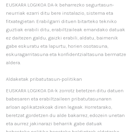
EUSKARA LOGIKOA DA-k beharrezko segurtasun-
neurriak ezarri ditu bere instalazio, sistema eta
fitxategietan. Erabilgarri dituen bitarteko tekniko
guztiak erabili ditu, erabiltzaileak emandako datuak
ez daitezen galdu, gaizki erabili, aldatu, baimenik
gabe eskuratu eta lapurtu, horien osotasuna,
eskuragarritasuna eta konfidentzialtasuna bermatze
aldera.
Aldaketak pribatutasun-politikan
EUSKARA LOGIKOA DA-k zorrotz betetzen ditu datuen
babesaren eta erabiltzaileen pribatutasunaren
arloan aplikatzekoak diren legeak. Horretarako,
beretzat gordetzen du alde bakarrez, edozein unetan
eta aurrez jakinarazi beharrik gabe datuak
babesteko politika honetako baldintzak aldatzeko