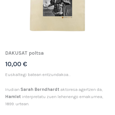
DAKUSAT poltsa
10,00
€
Euskaltegi batean entzundakoa…
Irudian
Sarah Berndhardt
aktoresa agertzen da,
Hamlet
interpretatu zuen lehenengo emakumea,
1899. urtean.