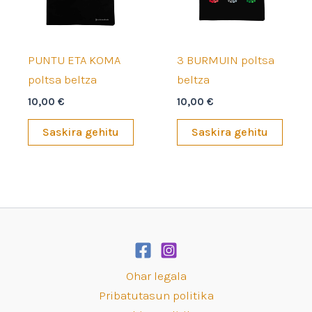
PUNTU ETA KOMA
3 BURMUIN poltsa
poltsa beltza
beltza
10,00
€
10,00
€
Saskira gehitu
Saskira gehitu
Ohar legala
Pribatutasun politika